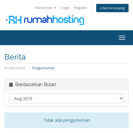
Indonesian
Login
Register
Lihat Keranjang
Togg
navig
Berita
Portal Home
Pengumuman
Berdasarkan Bulan
Tidak ada pengumuman