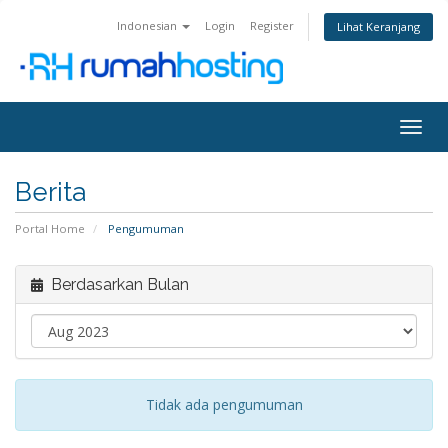
Indonesian
Login
Register
Lihat Keranjang
Togg
navig
Berita
Portal Home
Pengumuman
Berdasarkan Bulan
Tidak ada pengumuman