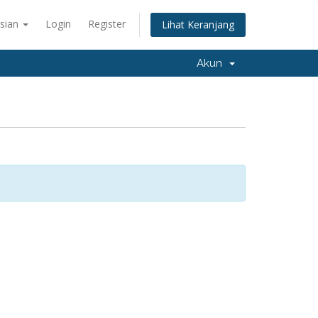
sian
Login
Register
Lihat Keranjang
Akun
n