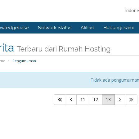
Indone
owledgebase
Network Status
Afiliasi
Hubungi kami
ita
Terbaru dari Rumah Hosting
ome
Pengumuman
Tidak ada pengumuma
11
12
13