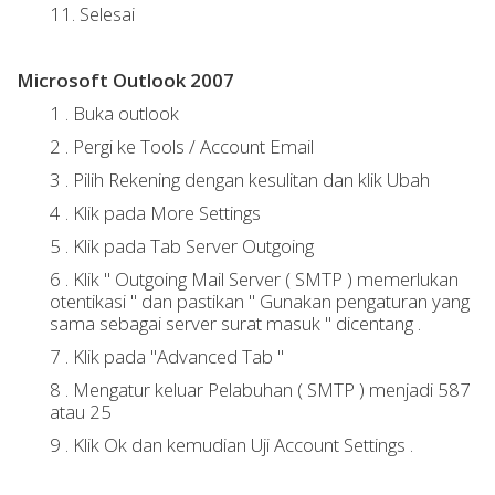
11. Selesai
Microsoft Outlook 2007
1 .
Buka outlook
2 .
Pergi ke Tools / Account Email
3 .
Pilih Rekening dengan kesulitan dan klik Ubah
4 .
Klik pada More Settings
5 .
Klik pada Tab Server Outgoing
6 .
Klik " Outgoing Mail Server ( SMTP ) memerlukan
otentikasi " dan pastikan " Gunakan pengaturan yang
sama sebagai server surat masuk " dicentang .
7 .
Klik pada "Advanced Tab "
8 .
Mengatur keluar Pelabuhan ( SMTP ) menjadi 587
atau 25
9 .
Klik Ok dan kemudian Uji Account Settings .