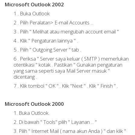
Microsoft Outlook 2002
1 .
Buka Outlook
2 .
Pilih Peralatan> E-mail Accounts ...
3 .
Pilih " Melihat atau mengubah account email "
4 .
Klik " Pengaturan lainnya " .
5 .
Pilih " Outgoing Server " tab .
6 .
Periksa " Server saya keluar ( SMTP ) memerlukan
otentikasi " kotak .
Pastikan " Gunakan pengaturan
yang sama seperti saya Mail Server masuk "
dicentang .
7 .
Klik tombol " OK " .
Klik "Next " .
Klik " Finish " .
Microsoft Outlook 2000
1. Buka Outlook.
2.
Di bawah " Tools" pilih " Layanan ... "
3.
Pilih " Internet Mail ( nama akun Anda ) " dan klik "