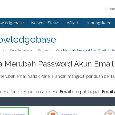
Indone
owledgebase
Network Status
Afiliasi
Hubungi kami
owledgebase
ome
Knowledgebase
Panduan
Cara Merubah Password Akun Email di cPa
a Merubah Password Akun Email 
erubah email pada cPanel silahkan mengikuti panduan beriku
in ke cPanel kemudian cari menu
Email
dan pilih bagian
Email