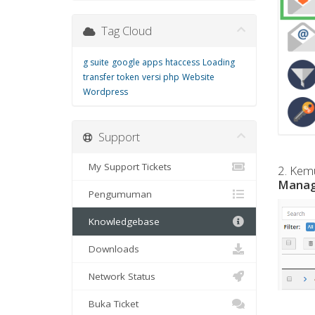
Tag Cloud
g suite
google apps
htaccess
Loading
transfer token
versi php
Website
Wordpress
Support
My Support Tickets
2. Kemu
Mana
Pengumuman
Knowledgebase
Downloads
Network Status
Buka Ticket