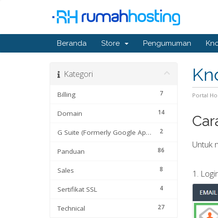
Beranda
Store
Pengumuman
Kn
Kn
Kategori
7
Billing
Portal H
14
Domain
Car
2
G Suite (Formerly Google Apps)
Untuk m
86
Panduan
8
Sales
1. Log
4
Sertifikat SSL
27
Technical