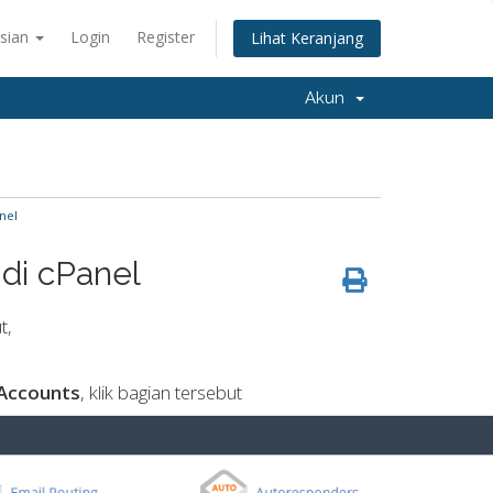
sian
Login
Register
Lihat Keranjang
Akun
nel
di cPanel
t,
 Accounts
, klik bagian tersebut