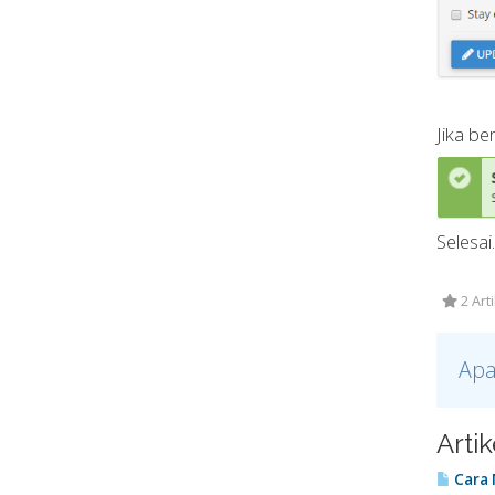
Jika be
Selesai.
2 Art
Apa
Arti
Cara 