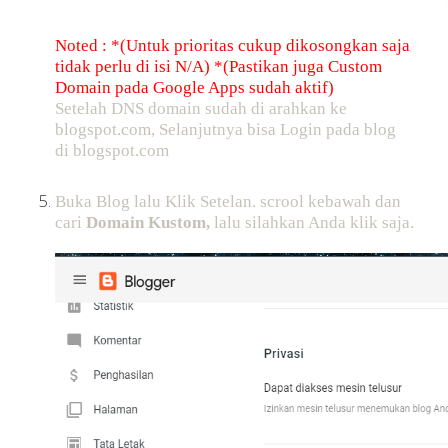
Noted : *(Untuk prioritas cukup dikosongkan saja
tidak perlu di isi N/A) *(Pastikan juga Custom
Domain pada Google Apps sudah aktif)
Setelah DNS domain sudah di arahkan ke
blogspot.com, Selanjutnya bisa Login pada blog
di blogspot.com
Buka Blog lalu Klik Setelan. scrool kebawah dan
cari
Domain Kustom,
lalu silahkan Anda klik saja.