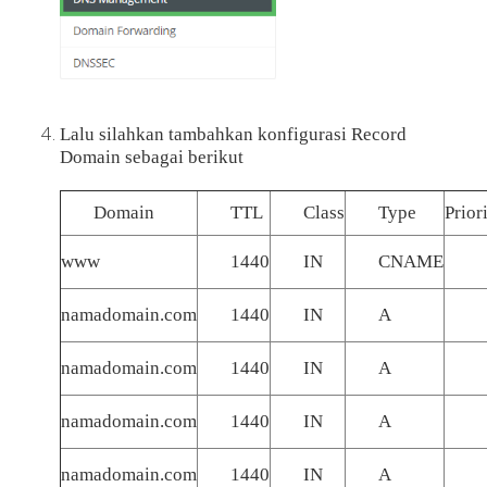
Lalu silahkan tambahkan konfigurasi Record
Domain sebagai berikut
Domain
TTL
Class
Type
Prior
www
1440
IN
CNAME
namadomain.com
1440
IN
A
namadomain.com
1440
IN
A
namadomain.com
1440
IN
A
namadomain.com
1440
IN
A