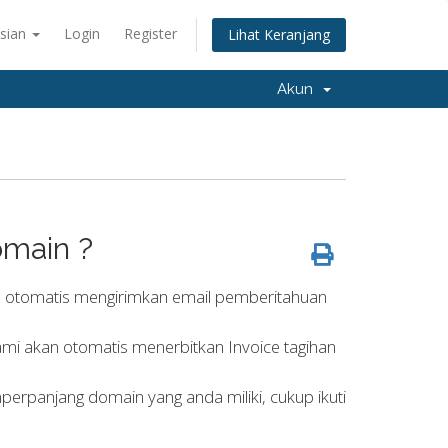
sian
Login
Register
Lihat Keranjang
Akun
main ?
n otomatis mengirimkan email pemberitahuan
i akan otomatis menerbitkan Invoice tagihan
erpanjang domain yang anda miliki, cukup ikuti