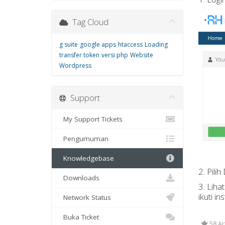
Tag Cloud
g suite
google apps
htaccess
Loading
transfer token
versi php
Website
Wordpress
Support
My Support Tickets
Pengumuman
Knowledgebase
2. Pili
Downloads
3. Lih
ikuti in
Network Status
Buka Ticket
58 Ar