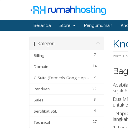
Beranda
Store
Pengumuman
Kn
Kn
Kategori
7
Billing
Portal H
14
Domain
Bag
2
G Suite (Formerly Google Apps)
Apabil
86
Panduan
sejak 
Dua Mi
8
Sales
untuk 
4
Sertifikat SSL
Tetapi 
langkah
27
Technical
1. Logi