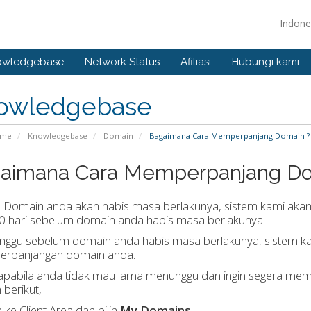
Indone
owledgebase
Network Status
Afiliasi
Hubungi kami
owledgebase
ome
Knowledgebase
Domain
Bagaimana Cara Memperpanjang Domain ?
aimana Cara Memperpanjang Do
a Domain anda akan habis masa berlakunya, sistem kami aka
60 hari sebelum domain anda habis masa berlakunya.
nggu sebelum domain anda habis masa berlakunya, sistem kam
perpanjangan domain anda.
apabila anda tidak mau lama menunggu dan ingin segera memp
 berikut,
n ke Client Area dan pilih
My Domains