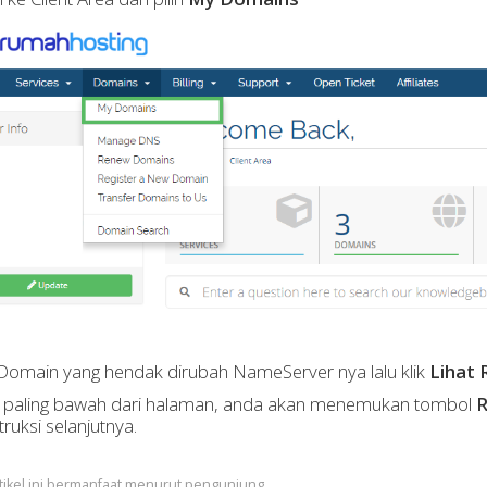
h Domain yang hendak dirubah NameServer nya lalu klik
Lihat 
at paling bawah dari halaman, anda akan menemukan tombol
R
struksi selanjutnya.
tikel ini bermanfaat menurut pengunjung