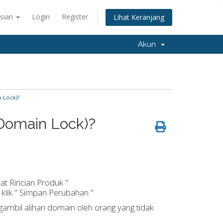
sian
Login
Register
Lihat Keranjang
Akun
 Lock)?
Domain Lock)?
at Rincian Produk "
u klik " Simpan Perubahan "
gambil alihan domain oleh orang yang tidak
.