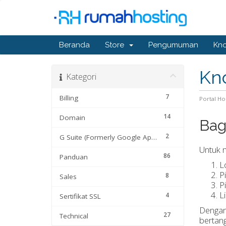
Beranda
Store
Pengumuman
Kn
Kn
Kategori
7
Billing
Portal H
14
Domain
Bag
2
G Suite (Formerly Google Apps)
Untuk m
86
Panduan
L
P
8
Sales
P
L
4
Sertifikat SSL
Dengan 
27
Technical
bertan