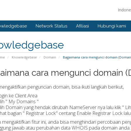
Indone
owledgebase
Network Status
Afiliasi
Hubungi kami
owledgebase
ome
Knowledgebase
Domain
Bagaimana cara mengunci domain (Domain
aimana cara mengunci domain (
engaktifkan penguncian domain, bisa ikuti langkah berikut,
ogin ke Client Area
ilih " My Domains "
ilih Domain yang hendak dirubah NameServer nya lalu klik " Lih
ihat bagian " Registrar Lock" centang Enable Registrar Lock lal
mengaktifkan fitur ini, anda bisa menghindari percobaan pen
ggung jawab atau perubahan data WHOIS pada domain anda