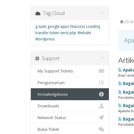
Tag Cloud
25 Ar
g suite
google apps
htaccess
Loading
transfer token
versi php
Website
Apa
Wordpress
Support
Arti
Apaka
My Support Tickets
Bisa ! an
Pengumuman
Bagai
Bagai
Knowledgebase
Perubahan
Bagai
Downloads
Apabila D
Network Status
Bagai
Perubahan
Buka Ticket