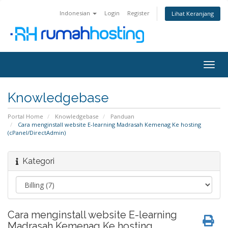
Indonesian
Login
Register
Lihat Keranjang
Togg
navig
Knowledgebase
Portal Home
Knowledgebase
Panduan
Cara menginstall website E-learning Madrasah Kemenag Ke hosting
(cPanel/DirectAdmin)
Kategori
Cara menginstall website E-learning
Madrasah Kemenag Ke hosting