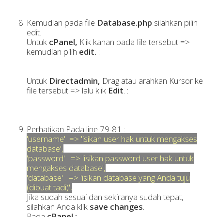
Kemudian pada file
Database.php
silahkan pilih
edit.
Untuk
cPanel,
Klik kanan pada file tersebut =>
kemudian pilih
edit.
:
Untuk
Directadmin,
Drag atau arahkan Kursor ke
file tersebut => lalu klik
Edit
. :
Perhatikan Pada line 79-81 :
'username' => 'isikan user hak untuk mengakses
database',
'password' => 'isikan password user hak untuk
mengakses database',
'database' => 'isikan database yang Anda tuju
(dibuat tadi)',
Jika sudah sesuai dan sekiranya sudah tepat,
silahkan Anda klik
save changes
.
Pada
cPanel :