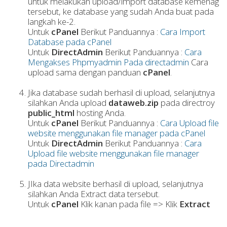
untuk melakukan upload/import database kemenag
tersebut, ke database yang sudah Anda buat pada
langkah ke-2.
Untuk
cPanel
Berikut Panduannya :
Cara Import
Database pada cPanel
Untuk
DirectAdmin
Berikut Panduannya :
Cara
Mengakses Phpmyadmin Pada directadmin
Cara
upload sama dengan panduan
cPanel
.
Jika database sudah berhasil di upload, selanjutnya
silahkan Anda upload
dataweb.zip
pada directroy
public_html
hosting Anda.
Untuk
cPanel
Berikut Panduannya :
Cara Upload file
website menggunakan file manager pada cPanel
Untuk
DirectAdmin
Berikut Panduannya :
Cara
Upload file website menggunakan file manager
pada Directadmin
JIka data website berhasil di upload, selanjutnya
silahkan Anda Extract data tersebut.
Untuk
cPanel
Klik kanan pada file => Klik
Extract