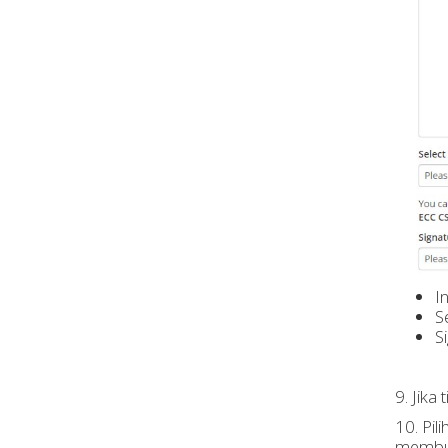
I
S
S
9. Jika
10. Pil
membua