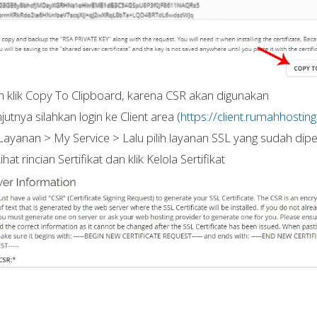
n klik Copy To Clipboard, karena CSR akan digunakan
njutnya silahkan login ke Client area (
https://client.rumahhostin
h Layanan > My Service > Lalu pilih layanan SSL yang sudah dip
Lihat rincian Sertifikat dan klik Kelola Sertifikat