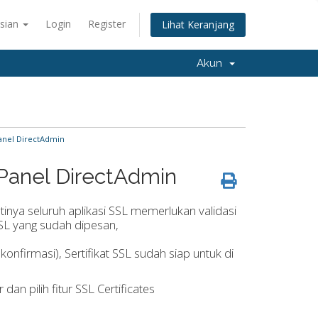
sian
Login
Register
Lihat Keranjang
Akun
Panel DirectAdmin
l Panel DirectAdmin
inya seluruh aplikasi SSL memerlukan validasi
SSL yang sudah dipesan,
nfirmasi), Sertifikat SSL sudah siap untuk di
an pilih fitur SSL Certificates