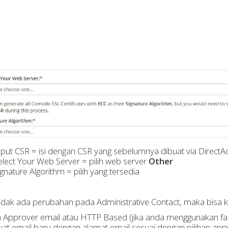
nput CSR = isi dengan CSR yang sebelumnya dibuat via Direct
elect Your Web Server = pilih web server
Other
ignature Algorithm = pilih yang tersedia
 tidak ada perubahan pada Administrative Contact, maka bisa k
ih Approver email atau HTTP Based (jika anda menggunakan fasi
t email baru dengan alamat email sesuai dengan pilihan appr