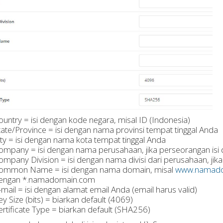
ountry = isi dengan kode negara, misal ID (Indonesia)
tate/Province = isi dengan nama provinsi tempat tinggal Anda
ity = isi dengan nama kota tempat tinggal Anda
ompany = isi dengan nama perusahaan, jika perseorangan isi
ompany Division = isi dengan nama divisi dari perusahaan, jika
ommon Name = isi dengan nama domain, misal
www.namado
engan *.namadomain.com
-mail = isi dengan alamat email Anda (email harus valid)
ey Size (bits) = biarkan default (4069)
ertificate Type = biarkan default (SHA256)