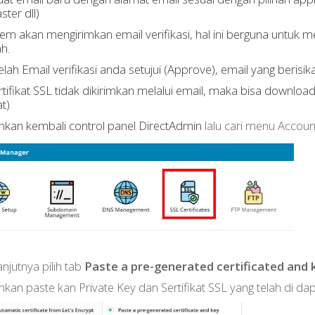
ter dll)
tem akan mengirimkan email verifikasi, hal ini berguna untu
h.
elah Email verifikasi anda setujui (Approve), email yang berisik
ertifikat SSL tidak dikirimkan melalui email, maka bisa downloa
at)
ahkan kembali control panel DirectAdmin
lalu cari menu Account
anjutnya pilih tab
Paste a pre-generated certificated and 
ahkan paste kan Private Key dan Sertifikat SSL yang telah di da