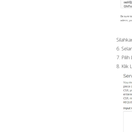
Silahka
6. Sela
7. Pili
8. Klik 