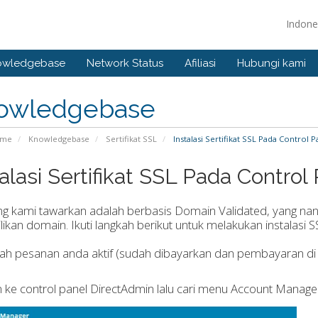
Indone
owledgebase
Network Status
Afiliasi
Hubungi kami
owledgebase
ome
Knowledgebase
Sertifikat SSL
Instalasi Sertifikat SSL Pada Control 
talasi Sertifikat SSL Pada Contro
g kami tawarkan adalah berbasis Domain Validated, yang nant
ikan domain. Ikuti langkah berikut untuk melakukan instalasi 
lah pesanan anda aktif (sudah dibayarkan dan pembayaran di ko
n ke control panel DirectAdmin lalu cari menu Account Manager d