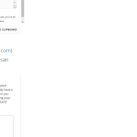
g.com
)
esan