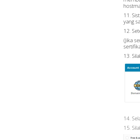
hostmas
11. Sis
yang sa
12. Set
(Jika s
sertifik
13. Sil
14. Sel
15. Sil