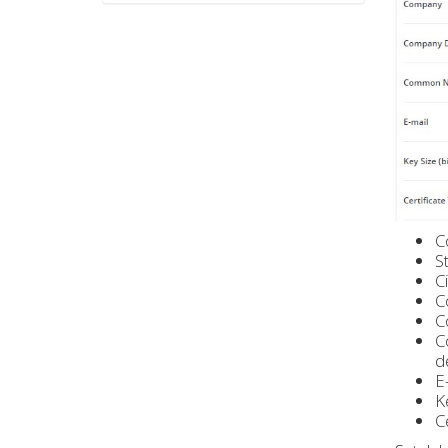
C
S
C
C
C
C
d
E
K
C