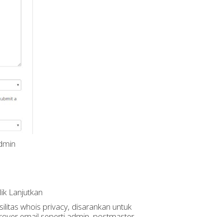
Admin
lik Lanjutkan
litas whois privacy, disarankan untuk
over email seperti admin, postmaster,