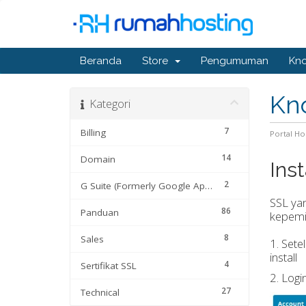
Beranda
Store
Pengumuman
Kn
Kn
Kategori
7
Billing
Portal H
14
Domain
Ins
2
G Suite (Formerly Google Apps)
SSL yan
86
Panduan
kepemil
8
Sales
1. Sete
install
4
Sertifikat SSL
2. Logi
27
Technical