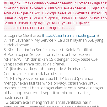
WFlRQddZ1IzXAlVRDWwAo60KecqeAXnnUK+5fXoTI/UgWshr
cIWPhqaQhsJuzZbvAdGA80BLxdMCAwEAAaAAMA0GCSqGSIb3
4PvFq+e7ipARgI5ZM+GZx6mpCz44DTo0JkwfRDf+BtrsaC0q
Q0uA0aVog3f5iJxCa3Hp5gxbJQ6zV6kJ0TEsuaaOhEko9sdp
6iNh8f8z0ShGsFqjDgFHyF3o+lUyj+UC6H1QW7bn
-----END CERTIFICATE REQUEST-----
6. Login ke Client area (
https://client.rumahhosting.com
)
7. Pilih Layanan > My Service > Lalu pilih layanan SSL yang
sudah dipesan
8. Klik Lihat rincian Sertifikat dan klik Kelola Sertifikat
9. Pada bagian Server Information, pilih webserver
"cPanel/WHM" dan isikan CSR dengan copy/paste CSR
yang sebelumnya dibuat via cPanel.
10. Jika tidak ada perubahan pada Administrative
Contact, maka bisa klik Lanjutkan
11. Pilih Approver email atau HTTP Based (jika anda
menggunakan fasilitas whois privacy, disarankan untuk
membuat email baru dengan alamat email sesuai dengan
pilihan approver email seperti admin, postmaster,
hostmaster dll)
12. Sistem akan mengirimkan email verifikasi, hal ini
berguna untuk memastikan bahwa anda adalah pemilik