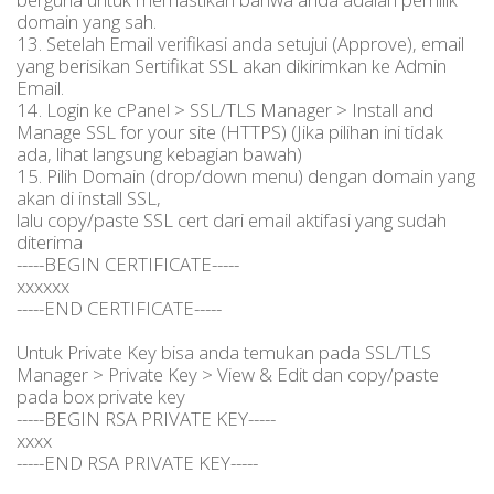
domain yang sah.
13. Setelah Email verifikasi anda setujui (Approve), email
yang berisikan Sertifikat SSL akan dikirimkan ke Admin
Email.
14. Login ke cPanel > SSL/TLS Manager > Install and
Manage SSL for your site (HTTPS) (Jika pilihan ini tidak
ada, lihat langsung kebagian bawah)
15. Pilih Domain (drop/down menu) dengan domain yang
akan di install SSL,
lalu copy/paste SSL cert dari email aktifasi yang sudah
diterima
-----BEGIN CERTIFICATE-----
xxxxxx
-----END CERTIFICATE-----
Untuk Private Key bisa anda temukan pada SSL/TLS
Manager > Private Key > View & Edit dan copy/paste
pada box private key
-----BEGIN RSA PRIVATE KEY-----
xxxx
-----END RSA PRIVATE KEY-----