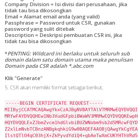
Company Division = Isi divisi dari perusahaan, jika
tidak tau bisa dikosongkan
Email = Alamat email anda (yang valid)
Passphrase = Password untuk CSR, gunakan
password yang sulit ditebak
Description = Deskripsi pembuatan CSR ini, jika
tidak tau bisa dikosongkan
*
PENTING: Wildcard ini berlaku untuk seluruh sub
domain dalam satu domain utama maka penulisan
Domain pada CSR adalah *.abc.com
Klik "Generate"
5. CSR akan memiliki format sebagai berikut,
-----BEGIN CERTIFICATE REQUEST-----
MIIByjCCATMCAQAwgYkxCzAJBgNVBAYTAlVTMRMwEQYDVQQI
MRYwFAYDVQQHEw1Nb3VudGFpbiBWaWV3MRMwEQYDVQQKEwpH
HQYDVQQLExZJbmZvcm1hdGlvbiBUZWNobm9sb2d5MRcwFQYD
Z2xlLmNvbTCBnzANBgkqhkiG9w0BAQEFAAOBjQAwgYkCgYEA
IlstQTlO4qC03hjX+ZkPyvdYd1Q4+qbAeTwXmCUKYHThVRd5