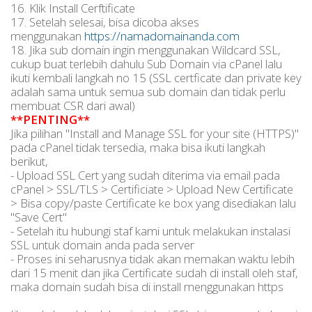
16. Klik Install Cerftificate
17. Setelah selesai, bisa dicoba akses
menggunakan
https://namadomainanda.com
18. Jika sub domain ingin menggunakan Wildcard SSL,
cukup buat terlebih dahulu Sub Domain via cPanel lalu
ikuti kembali langkah no 15 (SSL certficate dan private key
adalah sama untuk semua sub domain dan tidak perlu
membuat CSR dari awal)
**PENTING**
Jika pilihan "Install and Manage SSL for your site (HTTPS)"
pada cPanel tidak tersedia, maka bisa ikuti langkah
berikut,
- Upload SSL Cert yang sudah diterima via email pada
cPanel > SSL/TLS > Certificiate > Upload New Certificate
> Bisa copy/paste Certificate ke box yang disediakan lalu
"Save Cert"
- Setelah itu hubungi staf kami untuk melakukan instalasi
SSL untuk domain anda pada server
- Proses ini seharusnya tidak akan memakan waktu lebih
dari 15 menit dan jika Certificate sudah di install oleh staf,
maka domain sudah bisa di install menggunakan https