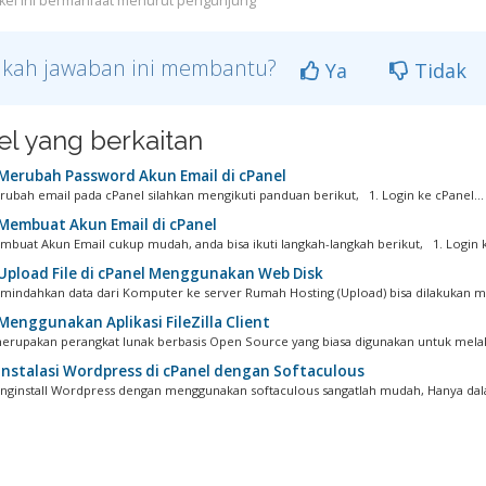
ikel ini bermanfaat menurut pengunjung
kah jawaban ini membantu?
Ya
Tidak
kel yang berkaitan
Merubah Password Akun Email di cPanel
ubah email pada cPanel silahkan mengikuti panduan berikut, 1. Login ke cPanel...
Membuat Akun Email di cPanel
buat Akun Email cukup mudah, anda bisa ikuti langkah-langkah berikut, 1. Login k
Upload File di cPanel Menggunakan Web Disk
indahkan data dari Komputer ke server Rumah Hosting (Upload) bisa dilakukan m
Menggunakan Aplikasi FileZilla Client
 merupakan perangkat lunak berbasis Open Source yang biasa digunakan untuk melak
Instalasi Wordpress di cPanel dengan Softaculous
ginstall Wordpress dengan menggunakan softaculous sangatlah mudah, Hanya dal