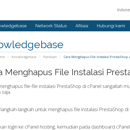
Indone
owledgebase
Network Status
Afiliasi
Hubungi kami
owledgebase
ome
Knowledgebase
Panduan
Cara Menghapus File Instalasi PrestaShop 
a Menghapus File Instalasi Prest
enghapus file-file instalasi PrestaShop di cPanel sangatlah
 saja.
 langkah-langkah untuk menghapus file instalasi PrestaShop di 
hkan login ke cPanel hosting, kemudian pada dashboard cPanel