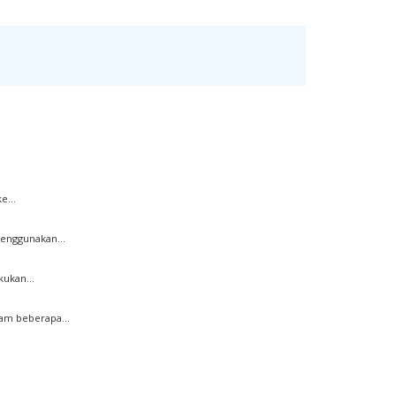
e...
enggunakan...
ukan...
am beberapa...