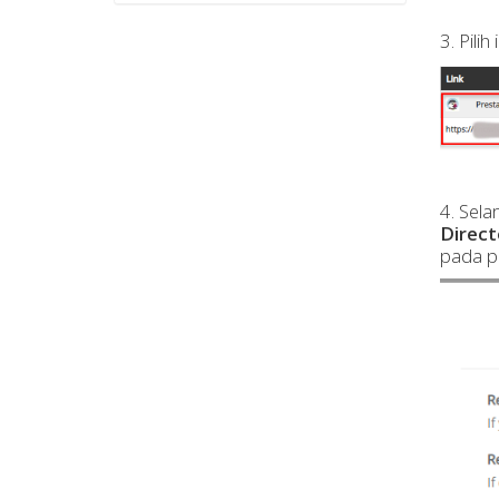
3. Pili
4. Sela
Direct
pada p