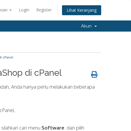
sian
Login
Register
Lihat Keranjang
Akun
di cPanel
aShop di cPanel
 mudah, Anda hanya perlu melakukan beberapa
cPanel,
 silahkan cari menu
Software
dan pilih