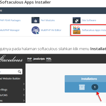
Softaculous Apps Installer
njutnya pada halaman softaculous silahkan klik menu
Installa