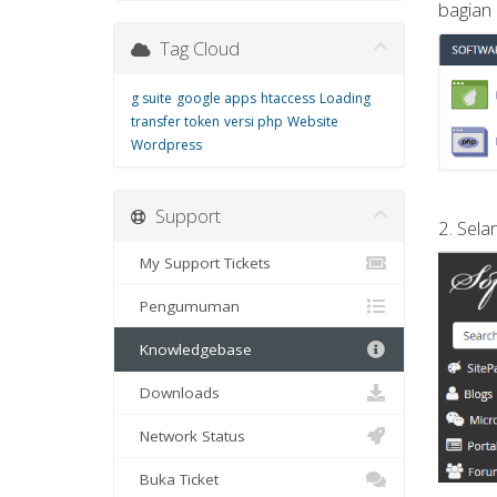
bagian
Tag Cloud
g suite
google apps
htaccess
Loading
transfer token
versi php
Website
Wordpress
Support
2. Sela
My Support Tickets
Pengumuman
Knowledgebase
Downloads
Network Status
Buka Ticket