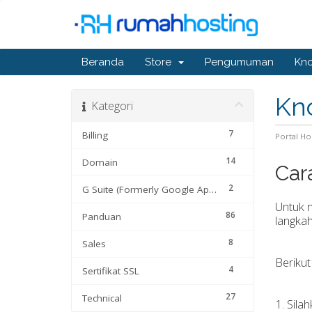
Beranda
Store
Pengumuman
Kn
Kn
Kategori
7
Billing
Portal H
14
Domain
Car
2
G Suite (Formerly Google Apps)
Untuk m
86
Panduan
langkah
8
Sales
Berikut
4
Sertifikat SSL
27
Technical
1. Sila