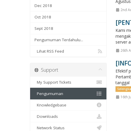
Agustus
Dec 2018
2nd A
Oct 2018
[PENT
Sept 2018
Kami me
mengako
Pengumuman Terdahulu...
server a
26th A
Lihat RSS Feed
[INF
Support
Efektif 
Pertamb
My Support Tickets
tanggal
Selengk
Pengumuman
16th J
Knowledgebase
Downloads
Network Status