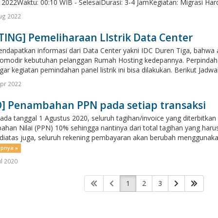
 2022Waktu: 00:10 WIB - SelesaiDurasi: 3-4 JamKegiatan: Migrasi Har
ug 2022
ING] Pemeliharaan LIstrik Data Center
ndapatkan informasi dari Data Center yakni IDC Duren Tiga, bahwa a
modir kebutuhan pelanggan Rumah Hosting kedepannya. Perpindaha
gar kegiatan pemindahan panel listrik ini bisa dilakukan. Berikut Jadw
pr 2022
O] Penambahan PPN pada setiap transaksi
pada tanggal 1 Agustus 2020, seluruh tagihan/invoice yang diterbitk
ahan Nilai (PPN) 10% sehingga nantinya dari total tagihan yang ha
 diatas juga, seluruh rekening pembayaran akan berubah menggunak
apnya »
ul 2020
1
2
3