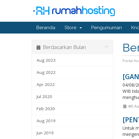
Beranda
Store
Pengumuman
Kn
Ber
Berdasarkan Bulan
Aug 2023
Portal H
Aug 2022
[GAN
Apr 2022
04/08/2
WIB tid
Jul 2020
menghub
4th A
Feb 2020
[PENT
Aug 2019
Untuk m
Jun 2019
mengena