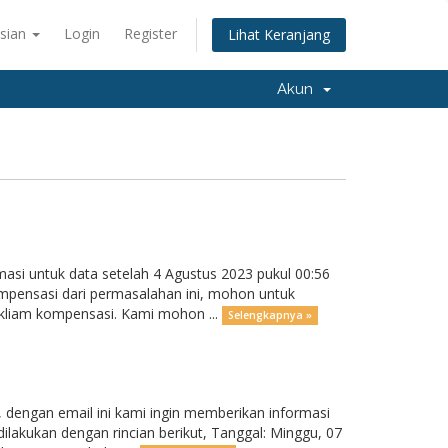
sian
Login
Register
Lihat Keranjang
Akun
masi untuk data setelah 4 Agustus 2023 pukul 00:56
ompensasi dari permasalahan ini, mohon untuk
 kliam kompensasi. Kami mohon ...
Selengkapnya »
dengan email ini kami ingin memberikan informasi
ilakukan dengan rincian berikut, Tanggal: Minggu, 07