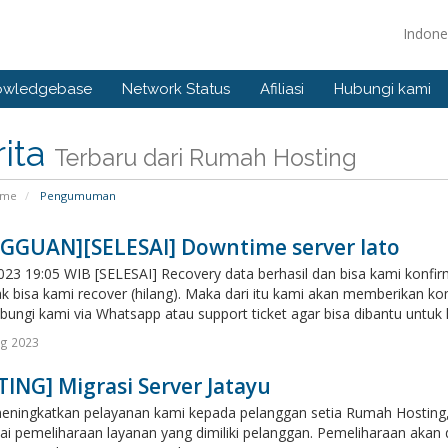
Indone
owledgebase
Network Status
Afiliasi
Hubungi kami
ita
Terbaru dari Rumah Hosting
ome
Pengumuman
GGUAN][SELESAI] Downtime server lato
023 19:05 WIB [SELESAI] Recovery data berhasil dan bisa kami konfir
ak bisa kami recover (hilang). Maka dari itu kami akan memberikan k
ungi kami via Whatsapp atau support ticket agar bisa dibantu untuk
ug 2023
ING] Migrasi Server Jatayu
eningkatkan pelayanan kami kepada pelanggan setia Rumah Hosting, 
i pemeliharaan layanan yang dimiliki pelanggan. Pemeliharaan akan d